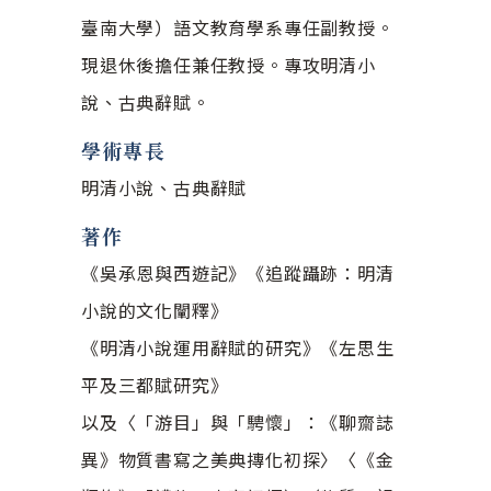
臺南大學）語文教育學系專任副教授。
現退休後擔任兼任教授。專攻明清小
說、古典辭賦。
學術專長
明清小說、古典辭賦
著作
《吳承恩與西遊記》《追蹤躡跡：明清
小說的文化闡釋》
《明清小說運用辭賦的研究》《左思生
平及三都賦研究》
以及〈「游目」與「騁懷」：《聊齋誌
異》物質書寫之美典摶化初探〉
〈《金