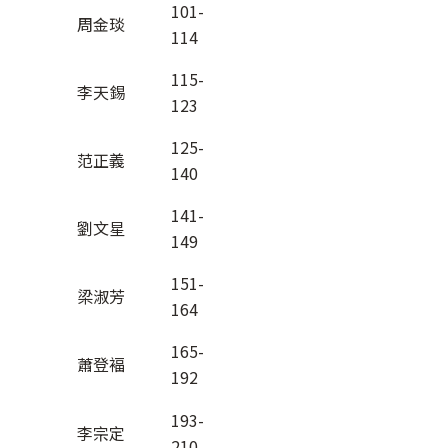
101-
周金琰
114
115-
李天錫
123
125-
范正義
140
141-
劉文星
149
151-
梁淑芳
164
165-
蕭登褔
192
193-
李宗定
210