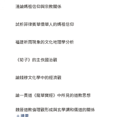
淺論媽祖信仰與宗教關係
試析菲律賓華僑華人的媽祖信仰
福建祈雨現象的文化地理學分析
《荀子》的主佚國治觀
論錢穆文化學中的經濟觀
論一貫道《龍華寶經》中所見的道教思想
魏晉道教倫理觀形成與玄學調和儒道的關係
摘要