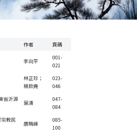
作者
頁碼
001-
李向平
021
林正珍；
023-
楊欽堯
046
東省沂源
047-
葉濤
084
督宗教民
085-
唐曉峰
100