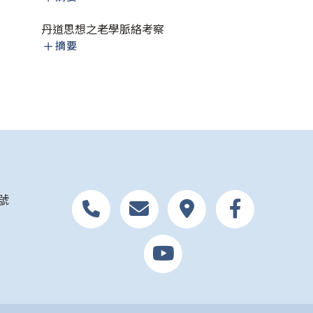
丹道思想之老學脈絡考察
摘要
號