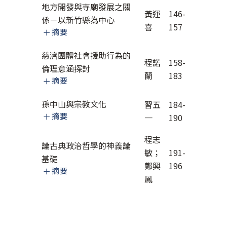
地方開發與寺廟發展之關
黃運
146-
係－以新竹縣為中心
喜
157
摘要
慈濟團體社會援助行為的
程諾
158-
倫理意涵探討
蘭
183
摘要
孫中山與宗教文化
習五
184-
摘要
一
190
程志
論古典政治哲學的神義論
敏；
191-
基礎
鄭興
196
摘要
鳳