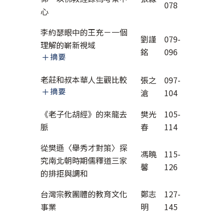
078
心
李約瑟眼中的王充－一個
劉謹
079-
理解的嶄新視域
銘
096
摘要
老莊和叔本華人生觀比較
張之
097-
摘要
滄
104
《老子化胡經》的來龍去
樊光
105-
脈
春
114
從樊遜〈舉秀才對策〉探
馮曉
115-
究南北朝時期儒釋道三家
馨
126
的排拒與調和
台灣宗教團體的教育文化
鄭志
127-
事業
明
145