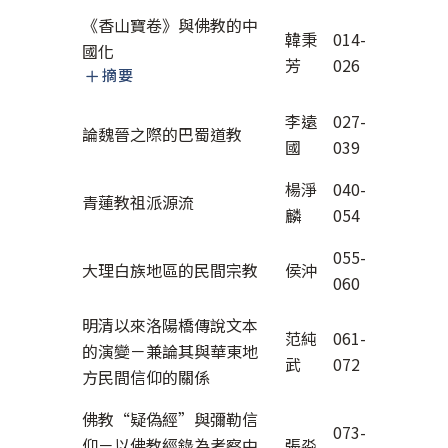
《香山寶卷》與佛教的中
韓秉
014-
國化
芳
026
摘要
李遠
027-
論魏晉之際的巴蜀道教
國
039
楊淨
040-
青蓮教祖派源流
麟
054
055-
大理白族地區的民間宗教
侯沖
060
明清以來洛陽橋傳說文本
范純
061-
的演變－兼論其與華東地
武
072
方民間信仰的關係
佛教“疑偽經”與彌勒信
073-
仰－以佛教經錄為考察中
張淼