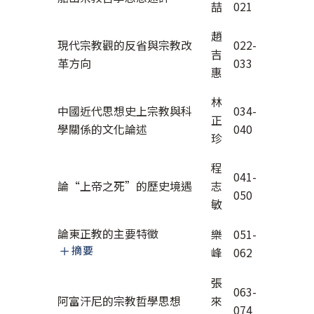
喆
021
趙
現代宗教觀的反省與宗教改
022-
吉
革方向
033
惠
林
中國近代思想史上宗教與科
034-
正
學關係的文化論述
040
珍
程
041-
論“上帝之死”的歷史境遇
志
050
敏
論東正教的主要特徵
樂
051-
摘要
峰
062
張
063-
阿富汗尼的宗教哲學思想
來
074