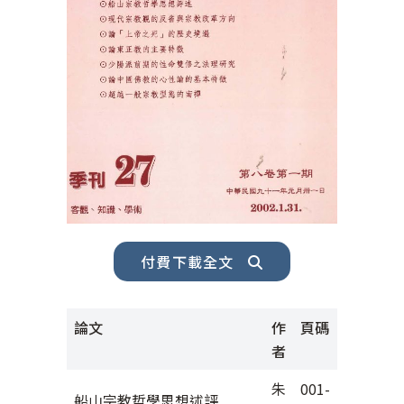
付費下載全文
論文
作
頁碼
者
朱
001-
船山宗教哲學思想述評