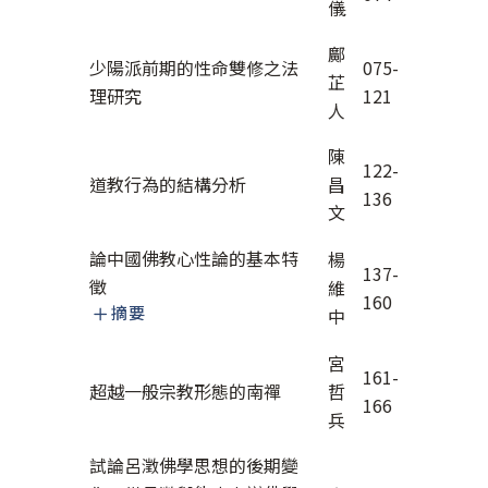
儀
鄺
少陽派前期的性命雙修之法
075-
芷
理研究
121
人
陳
122-
道教行為的結構分析
昌
136
文
論中國佛教心性論的基本特
楊
137-
徵
維
160
摘要
中
宮
161-
超越一般宗教形態的南禪
哲
166
兵
試論呂澂佛學思想的後期變