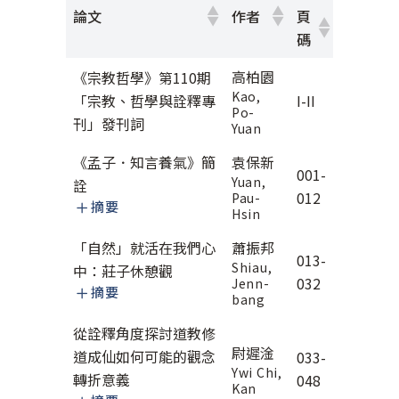
論文
作者
頁
碼
高柏園
《宗教哲學》第110期
Kao,
「宗教、哲學與詮釋專
I-II
Po-
刊」發刊詞
Yuan
《孟子．知言養氣》簡
袁保新
001-
Yuan,
詮
012
Pau-
摘要
Hsin
「自然」就活在我們心
蕭振邦
013-
Shiau,
中：莊子休憩觀
032
Jenn-
摘要
bang
從詮釋角度探討道教修
尉遲淦
道成仙如何可能的觀念
033-
Ywi Chi,
轉折意義
048
Kan