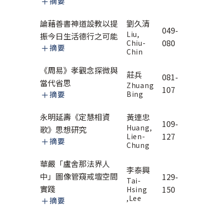
摘要
論藉善書神道設教以提
劉久清
049-
Liu,
振今日生活德行之可能
080
Chiu-
摘要
Chin
《周易》孝觀念探微與
莊兵
081-
當代省思
Zhuang
107
摘要
Bing
永明延壽《定慧相資
黃連忠
109-
Huang,
歌》思想研究
127
Lien-
摘要
Chung
華嚴「盧舍那法界人
李泰興
中」圖像管窺戒壇空間
129-
Tai-
實踐
150
Hsing
,Lee
摘要