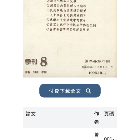
付費下載全文
論文
作
頁碼
者
曾
001-