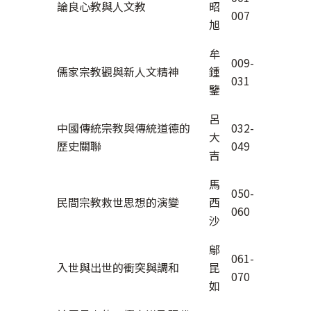
論良心教與人文教
昭
007
旭
牟
009-
儒家宗教觀與新人文精神
鍾
031
鑒
呂
中國傳統宗教與傳統道德的
032-
大
歷史關聯
049
吉
馬
050-
民間宗教救世思想的演變
西
060
沙
鄔
061-
入世與出世的衝突與調和
昆
070
如