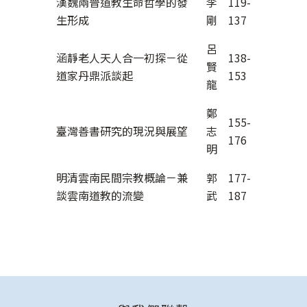
漢魏兩晉道教生命哲學的發
李
119-
生形成
剛
137
呂
涵靜老人天人合一初探－從
138-
賢
道家丹鼎派談起
153
龍
鄭
155-
臺灣善書研究的現況與展望
志
176
明
明清雲南民間宗教概論－兼
郭
177-
談雲南道教的流變
武
187