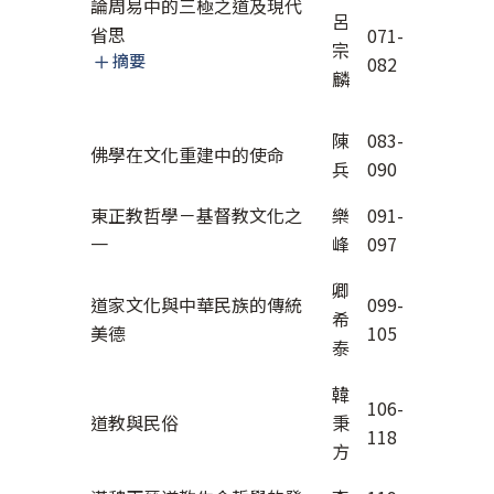
論周易中的三極之道及現代
呂
省思
071-
宗
摘要
082
麟
陳
083-
佛學在文化重建中的使命
兵
090
東正教哲學－基督教文化之
樂
091-
一
峰
097
卿
道家文化與中華民族的傳統
099-
希
美德
105
泰
韓
106-
道教與民俗
秉
118
方